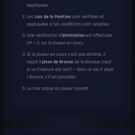
appliquées.
Les
Lois de la Punition
sont vérifiées et
appliquées si les conditions sont remplies.
Une vérification d'
élimination
est effectuée
(PI < 1) sur le joueur en cours.
Si le joueur en cours n'est pas éliminé, il
reçoit
1 jeton de Bronze
de la Banque (sauf
si un Emprunt est actif -- dans ce cas il
paye
1 Bronze, s'il en possède).
Le tour passe au joueur suivant.