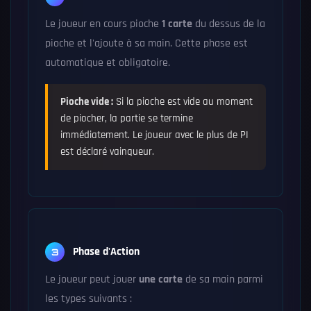
Le joueur en cours pioche
1 carte
du dessus de la
pioche et l'ajoute à sa main. Cette phase est
automatique et obligatoire.
Pioche vide :
Si la pioche est vide au moment
de piocher, la partie se termine
immédiatement. Le joueur avec le plus de PI
est déclaré vainqueur.
Phase d'Action
3
Le joueur peut jouer
une carte
de sa main parmi
les types suivants :