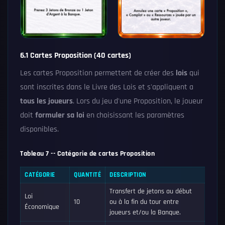
6.1 Cartes Proposition (40 cartes)
Les cartes Proposition permettent de créer des
lois
qui
sont inscrites dans le Livre des Lois et s'appliquent a
tous les joueurs
. Lors du jeu d'une Proposition, le joueur
doit
formuler sa loi
en choisissant les paramètres
disponibles.
Tableau 7 -- Catégorie de cartes Proposition
CATÉGORIE
QUANTITÉ
DESCRIPTION
Transfert de jetons au début
Loi
10
ou à la fin du tour entre
Économique
joueurs et/ou la Banque.