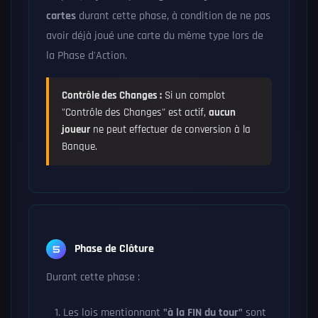
cartes
durant cette phase, à condition de ne pas
avoir déjà joué une carte du même type lors de
la Phase d'Action.
Contrôle des Changes :
Si un complot
"Contrôle des Changes" est actif,
aucun
joueur
ne peut effectuer de conversion à la
Banque.
Phase de Clôture
5
Durant cette phase :
Les lois mentionnant
"à la FIN du tour"
sont