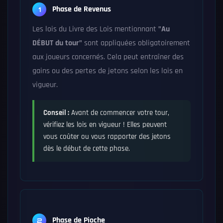
Phase de Revenus
1
Les lois du Livre des Lois mentionnant
"Au
DÉBUT du tour"
sont appliquées obligatoirement
aux joueurs concernés. Cela peut entraîner des
gains ou des pertes de jetons selon les lois en
vigueur.
Conseil :
Avant de commencer votre tour,
vérifiez les lois en vigueur ! Elles peuvent
vous coûter ou vous rapporter des jetons
dès le début de cette phase.
Phase de Pioche
2