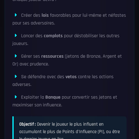
Créer des
lois
favorables pour lui-même et néfastes
pour ses adversaires.
Lancer des
complots
pour déstabiliser les autres
joueurs.
Gérer ses
ressources
(jetons de Bronze, Argent et
Or) avec prudence.
Se défendre avec des
vetos
contre les actions
adverses.
Exploiter la
Banque
pour convertir ses jetons et
maximiser son influence.
Objectif :
Devenir le joueur le plus influent en
accumulant le plus de Points d'Influence (PI), ou être