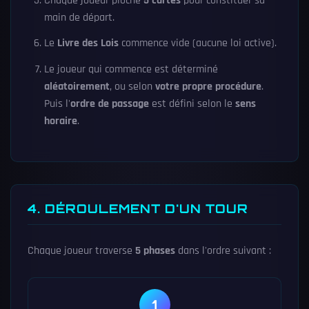
Chaque joueur pioche
5 cartes
pour constituer sa
main de départ.
Le
Livre des Lois
commence vide (aucune loi active).
Le joueur qui commence est déterminé
aléatoirement
, ou selon
votre propre procédure
.
Puis l'
ordre de passage
est défini selon le
sens
horaire
.
4. DÉROULEMENT D'UN TOUR
Chaque joueur traverse
5 phases
dans l'ordre suivant :
1