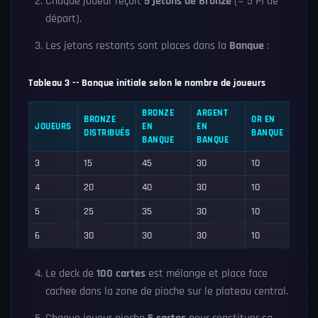
Chaque joueur reçoit
5 jetons de Bronze
(= 5 PI de
départ).
Les jetons restants sont places dans la
Banque
:
Tableau 3 -- Banque initiale selon le nombre de joueurs
BRONZE
ARGENT
BRONZE
OR EN
JOUEURS
EN
EN
DISTRIBUÉS
BANQUE
BANQUE
BANQUE
3
15
45
30
10
4
20
40
30
10
5
25
35
30
10
6
30
30
30
10
Le deck de
100 cartes
est mélange et place face
cachee dans la zone de pioche sur le plateau central.