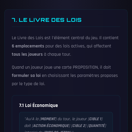
7. LE LIVRE DES LOIS
Le Livre des Lois est l'élément central du jeu. Il contient
6 emplacements
pour des lois actives, qui affectent
tous les joueurs
à chaque tour.
Quand un joueur joue une carte PROPOSITION, il doit
formuler sa loi
en choisissant les paramètres proposes
par le type de loi.
7.1 Loi Économique
"Au/A la [
MOMENT
] du tour, le joueur [
CIBLE 1
]
doit [
ACTION ÉCONOMIQUE
] [
CIBLE 2
] [
QUANTITÉ
]