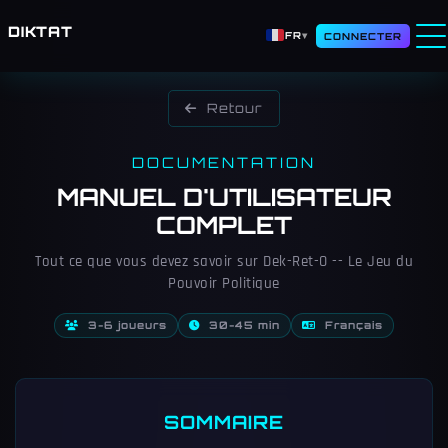
DIKTAT
FR
▾
CONNECTER
Retour
DOCUMENTATION
MANUEL D'UTILISATEUR
COMPLET
Tout ce que vous devez savoir sur Dek-Ret-O -- Le Jeu du
Pouvoir Politique
3-6 joueurs
30-45 min
Français
SOMMAIRE