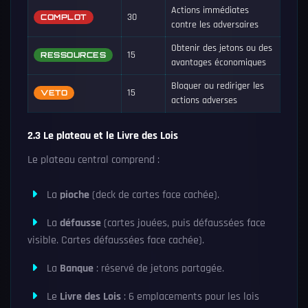
Actions immédiates
30
COMPLOT
contre les adversaires
Obtenir des jetons ou des
15
RESSOURCES
avantages économiques
Bloquer ou rediriger les
15
VETO
actions adverses
2.3 Le plateau et le Livre des Lois
Le plateau central comprend :
La
pioche
(deck de cartes face cachée).
La
défausse
(cartes jouées, puis défaussées face
visible. Cartes défaussées face cachée).
La
Banque
: réservé de jetons partagée.
Le
Livre des Lois
: 6 emplacements pour les lois