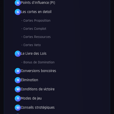
Points d'Influence (PI)
5
Les cartes en detail
6
• Cartes Proposition
• Cartes Complot
• Cartes Ressources
• Cartes Veto
Le Livre des Lois
7
• Bonus de Domination
Conversions bancaires
8
Élimination
9
Conditions de victoire
10
Modes de jeu
11
Conseils stratégiques
12