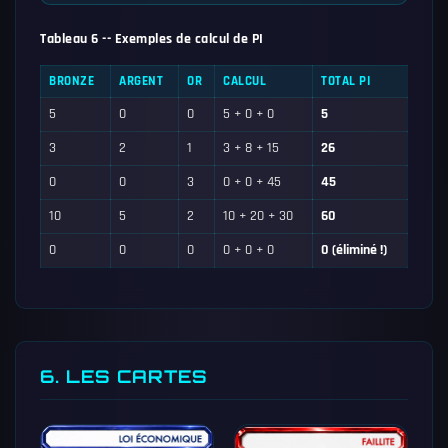
Tableau 6 -- Exemples de calcul de PI
BRONZE
ARGENT
OR
CALCUL
TOTAL PI
5
0
0
5 + 0 + 0
5
3
2
1
3 + 8 + 15
26
0
0
3
0 + 0 + 45
45
10
5
2
10 + 20 + 30
60
0
0
0
0 + 0 + 0
0 (éliminé !)
6. LES CARTES