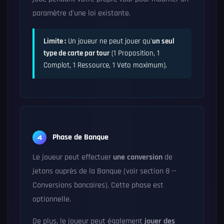
paramètre d'une loi existante.
Limite :
Un joueur ne peut jouer qu'
un seul
type de carte par tour
(1 Proposition, 1
Complot, 1 Ressource, 1 Veto maximum).
Phase de Banque
4
Le joueur peut effectuer
une conversion
de
jetons auprès de la Banque (voir section 8 --
Conversions bancaires). Cette phase est
optionnelle.
De plus, le joueur peut également
jouer des