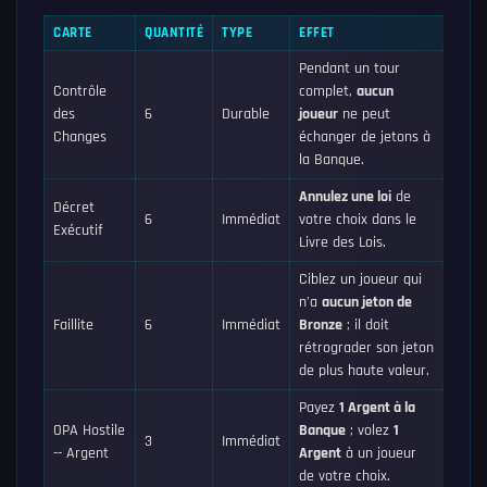
CARTE
QUANTITÉ
TYPE
EFFET
Pendant un tour
Contrôle
complet,
aucun
des
6
Durable
joueur
ne peut
Changes
échanger de jetons à
la Banque.
Annulez une loi
de
Décret
6
Immédiat
votre choix dans le
Exécutif
Livre des Lois.
Ciblez un joueur qui
n'a
aucun jeton de
Faillite
6
Immédiat
Bronze
; il doit
rétrograder son jeton
de plus haute valeur.
Payez
1 Argent à la
OPA Hostile
Banque
; volez
1
3
Immédiat
-- Argent
Argent
à un joueur
de votre choix.