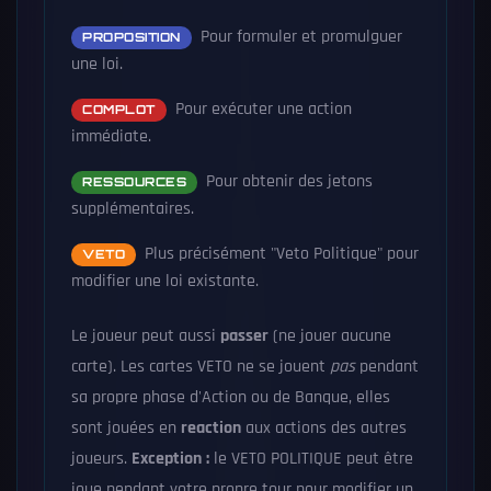
Pour formuler et promulguer
PROPOSITION
une loi.
Pour exécuter une action
COMPLOT
immédiate.
Pour obtenir des jetons
RESSOURCES
supplémentaires.
Plus précisément "Veto Politique" pour
VETO
modifier une loi existante.
Le joueur peut aussi
passer
(ne jouer aucune
carte). Les cartes VETO ne se jouent
pas
pendant
sa propre phase d'Action ou de Banque, elles
sont jouées en
reaction
aux actions des autres
joueurs.
Exception :
le VETO POLITIQUE peut être
joue pendant votre propre tour pour modifier un