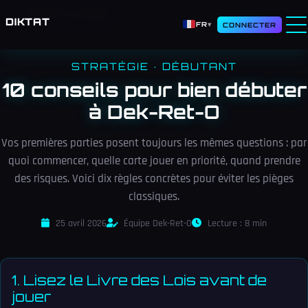
Retour au blog
DIKTAT
FR
▾
CONNECTER
STRATÉGIE · DÉBUTANT
10 conseils pour bien débuter
à Dek-Ret-O
Vos premières parties posent toujours les mêmes questions : par
quoi commencer, quelle carte jouer en priorité, quand prendre
des risques. Voici dix règles concrètes pour éviter les pièges
classiques.
25 avril 2026
Équipe Dek-Ret-O
Lecture : 8 min
1. Lisez le Livre des Lois avant de
jouer