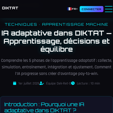
Retour au blog
DIKTAT
FR
▾
CONNECTER
TECHNIQUES · APPRENTISSAGE MACHINE
IA adaptative dans DIKTAT —
Apprentissage, décisions et
équilibre
Comprendre les 5 phases de l'apprentissage adaptatif : collecte,
simulation, entraînement, intégration et ajustement. Comment
l'IA progresse sans créer d'avantage pay-to-win.
1er juillet 2026
Équipe Dek-Ret-O
Lecture : 10 min
Introduction : Pourquoi une IA
adaptative dans DIKTAT ?