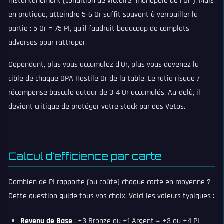
instantanément (condition de victoire "monopole de l'Or"). Mais
en pratique, atteindre 5-6 Or suffit souvent à verrouiller la
partie : 5 Or = 75 PI, qu'il faudrait beaucoup de complots
adverses pour rattraper.
Cependant, plus vous accumulez d'Or, plus vous devenez la
cible de chaque OPA Hostile Or de la table. Le ratio risque /
récompense bascule autour de 3-4 Or accumulés. Au-delà, il
devient critique de protéger votre stock par des Vetos.
Calcul d'efficience par carte
Combien de PI rapporte (ou coûte) chaque carte en moyenne ?
Cette question guide tous vos choix. Voici les valeurs typiques :
Revenu de Base
: +3 Bronze ou +1 Argent = +3 ou +4 PI