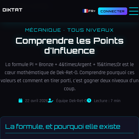
Retour au blog
DIKTAT
FR
▾
CONNECTER
MÉCANIQUE · TOUS NIVEAUX
Comprendre les Points
d'Influence
La formule PI = Bronze + 4&times;Argent + 15&times;Or est le
cœur mathématique de Dek-Ret-O. Comprendre pourquoi ces
valeurs et comment en tirer parti, c'est gagner deux niveaux d'un
coup.
22 avril 2026
Équipe Dek-Ret-O
Lecture : 7 min
La formule, et pourquoi elle existe